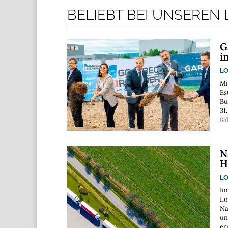
BELIEBT BEI UNSEREN
G
i
LO
Mi
Es
Bu
31
Ki
N
H
LO
Im
Lo
Na
un
er