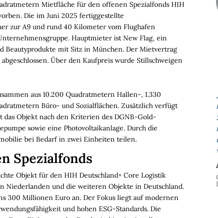
uadratmetern Mietfläche für den offenen Spezialfonds HIH
orben. Die im Juni 2025 fertiggestellte
äher zur A9 und rund 40 Kilometer vom Flughafen
 Unternehmensgruppe. Hauptmieter ist New Flag, ein
d Beautyprodukte mit Sitz in München. Der Mietvertrag
 abgeschlossen. Über den Kaufpreis wurde Stillschweigen
 zusammen aus 10.200 Quadratmetern Hallen-, 1.330
ratmetern Büro- und Sozialflächen. Zusätzlich verfügt
st das Objekt nach den Kriterien des DGNB-Gold-
mepumpe sowie eine Photovoltaikanlage. Durch die
obilie bei Bedarf in zwei Einheiten teilen.
en Spezialfonds
achte Objekt für den HIH Deutschland+ Core Logistik
den Niederlanden und die weiteren Objekte in Deutschland.
ns 300 Millionen Euro an. Der Fokus liegt auf modernen
erwendungsfähigkeit und hohen ESG-Standards. Die