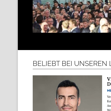
BELIEBT BEI UNSEREN
V
D
M
Ve
Ko
An
Wa