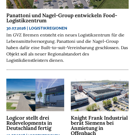
E
N
Panattoni und Nagel-Group entwickeln Food-
Logistikzentrum
N
30.07.2026
|
LOGISTIKREGIONEN
A
Im GVZ Bremen entsteht ein neues Logistikzentrum für die
C
Lebensmittelversorgung. Panattoni und die Nagel-Group
haben dafür eine Built-to-suit-Vereinbarung geschlossen. Das
H
Objekt soll als neuer Regionalstandort des
H
Logistikdienstleisters dienen.
A
L
T
I
G
K
E
I
Logicor stellt drei
Knight Frank Industrial
T
Redevelopments in
berät Siemens bei
Deutschland fertig
Anmietung in
U
Offenbach