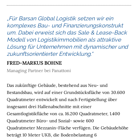
M
E
„Für Barsan Global Logistik setzen wir ein
komplexes Bau- und Finanzierungskonstrukt
L
um. Dabei erweist sich das Sale & Lease-Back
O
Modell von Logistikimmobilien als attraktive
G
Lösung für Unternehmen mit dynamischer und
I
zukunftsorientierter Entwicklung.“
S
T
FRED-MARKUS BOHNE
I
Managing Partner bei Panattoni
K
I
Das zukünftige Gebäude, bestehend aus Neu- und
M
Bestandsbau, wird auf einer Grundstücksfläche von 30.600
M
Quadratmeter entwickelt und nach Fertigstellung über
O
insgesamt drei Hallenabschnitte mit einer
B
Gesamtlogistikfläche von ca. 16.200 Quadratmeter, 1.400
I
Quadratmeter Büro- und Sozial- sowie 600
L
Quadratmeter Mezzanin-Fläche verfügen. Die Gebäudehöhe
I
beträgt 10 Meter UKB, die Bodenbelastung 6