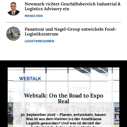
Newmark richtet Geschäftsbereich Industrial &
M
Logistics Advisory ein
E
MENSCHEN
D
I
Panattoni und Nagel-Group entwickeln Food-
E
Logistikzentrum
N
LOGISTIKREGIONEN

D
e
WEBTALK
u
t
s
c
Webtalk: On the Road to Expo
h
l
Real
a
n
d
s
30. September 2026 – Planen, entwickeln, bauen:
L
Was ist aus dem kleinen 1×1 der Assetklasse
o
Logistik geworden? Und was ist derzeit der
g