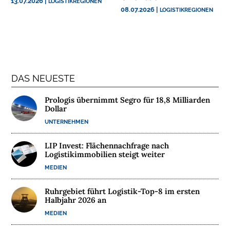
13.07.2026
|
LOGISTIKREGIONEN
N
08.07.2026
|
LOGISTIKREGIONEN
T
E
R
N
E
H
DAS NEUESTE
M
E
Prologis übernimmt Segro für 18,8 Milliarden
Dollar
N
UNTERNEHMEN
W
LIP Invest: Flächennachfrage nach
E
Logistikimmobilien steigt weiter
B
MEDIEN
I
N
Ruhrgebiet führt Logistik-Top-8 im ersten
A
Halbjahr 2026 an
R
MEDIEN
E