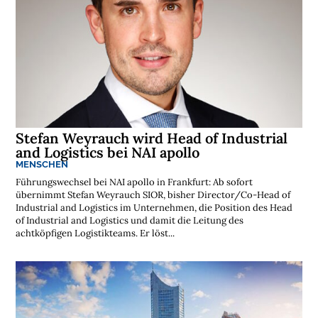
s
t
e
n
l
o
s
e
N
e
w
s
l
e
Stefan Weyrauch wird Head of Industrial
t
and Logistics bei NAI apollo
t
e
MENSCHEN
r
Führungswechsel bei NAI apollo in Frankfurt: Ab sofort
➔
j
übernimmt Stefan Weyrauch SIOR, bisher Director/Co-Head of
e
t
Industrial and Logistics im Unternehmen, die Position des Head
z
t
of Industrial and Logistics und damit die Leitung des
a
b
achtköpfigen Logistikteams. Er löst...
o
n
n
i
e
r
e
n