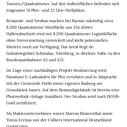
E
Tonnen/Quadratmeter. Auf den Außenflächen befinden sich
N
insgesamt 74 Pkw- und 22 Lkw-Stellplätze.
L
Bestands- und Neubau machen bei Barsan zukünftig circa
O
8.200 Quadratmeter Mietfläche aus. Ein dritter
G
Hallenabschnitt wird mit 8.200 Quadratmeter Logistikfläche
I
ohne Vorvermietung entwickelt und steht potenziellen
S
Mietern noch zur Verfügung. Das Areal liegt im
T
Industriegebiet Schmalau, Nürnberg, in direkter Nähe zu den
I
Bundesautobahnen A3 und A73.
K
Im Zuge einer nachhaltigen Projekt-Realisierung wird
R
Panattoni E-Ladesäulen für Pkw errichten und in Absprache
E
mit der Gemeinde Fürth einen eigenen Radweg am
G
Grundstück bauen. Auf dem Bestandsgebäude ist bereits eine
I
Photovoltaik-Anlage installiert. Der Neubau wird nach DGNB-
O
Gold zertifiziert.
N
E
Als Maklerunternehmen waren Marcus Blumenthal sowie
N
Yunus Erciyas von der Colliers International Deutschland
GmbH tätig.