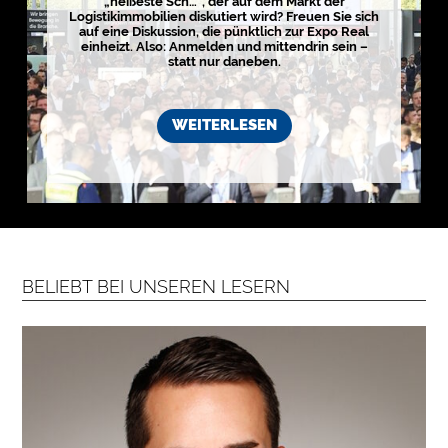
„heißeste Sch…“, der auf dem Markt der
i
Logistikimmobilien diskutiert wird? Freuen Sie sich
s
auf eine Diskussion, die pünktlich zur Expo Real
t
einheizt. Also: Anmelden und mittendrin sein –
i
statt nur daneben.
k
r
e
g
i
WEITERLESEN
o
n
e
n
➔
h
i
e
r
a
n
s
e
h
BELIEBT BEI UNSEREN LESERN
e
n

D
e
r
k
o