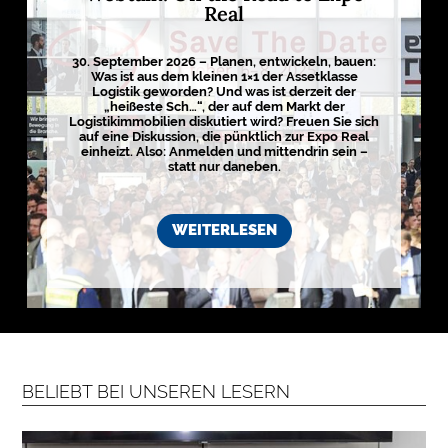
Real
E
D
I
30. September 2026 – Planen, entwickeln, bauen:
Was ist aus dem kleinen 1×1 der Assetklasse
E
Logistik geworden? Und was ist derzeit der
N
„heißeste Sch…“, der auf dem Markt der
Logistikimmobilien diskutiert wird? Freuen Sie sich
auf eine Diskussion, die pünktlich zur Expo Real
einheizt. Also: Anmelden und mittendrin sein –

statt nur daneben.
D
e
WEITERLESEN
u
t
s
c
h
l
a
n
d
s
L
BELIEBT BEI UNSEREN LESERN
o
g
i
s