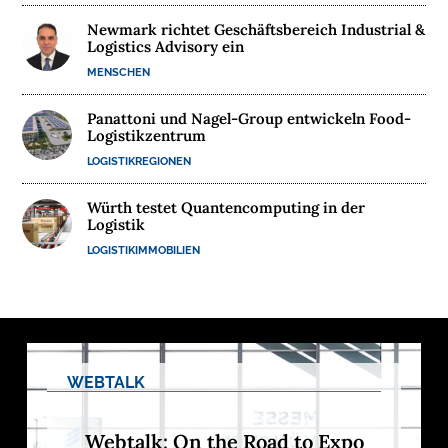
E
Newmark richtet Geschäftsbereich Industrial &
R
Logistics Advisory ein
N
MENSCHEN
E
H
Panattoni und Nagel-Group entwickeln Food-
Logistikzentrum
M
E
LOGISTIKREGIONEN
N
Würth testet Quantencomputing in der
Logistik
W
LOGISTIKIMMOBILIEN
E
B
I
N
A
R
WEBTALK
E
Webtalk: On the Road to Expo
M