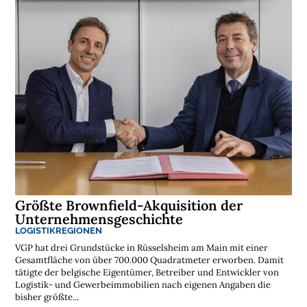
t
i
k
r
e
g
i
o
n
e
n
➔
h
i
e
r
a
n
s
e
h
e
n
Größte Brownfield-Akquisition der

Unternehmensgeschichte
LOGISTIKREGIONEN
D
VGP hat drei Grundstücke in Rüsselsheim am Main mit einer
e
r
Gesamtfläche von über 700.000 Quadratmeter erworben. Damit
k
tätigte der belgische Eigentümer, Betreiber und Entwickler von
o
Logistik- und Gewerbeimmobilien nach eigenen Angaben die
s
t
bisher größte...
e