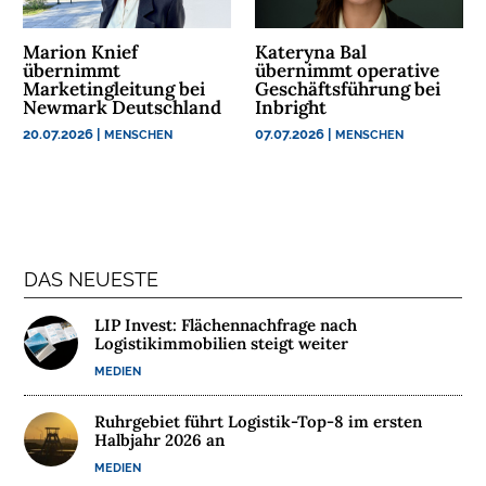
N
Marion Knief
Kateryna Bal
N
übernimmt
übernimmt operative
A
Marketingleitung bei
Geschäftsführung bei
Newmark Deutschland
Inbright
C
20.07.2026
|
07.07.2026
|
H
MENSCHEN
MENSCHEN
H
A
L
T
I
DAS NEUESTE
G
K
LIP Invest: Flächennachfrage nach
E
Logistikimmobilien steigt weiter
I
MEDIEN
T
Ruhrgebiet führt Logistik-Top-8 im ersten
U
Halbjahr 2026 an
N
MEDIEN
T