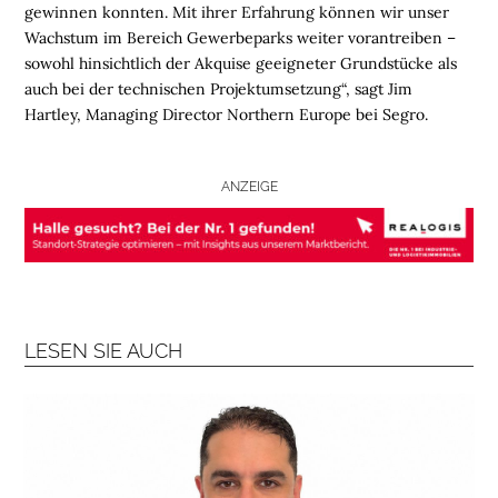
gewinnen konnten. Mit ihrer Erfahrung können wir unser
Wachstum im Bereich Gewerbeparks weiter vorantreiben –
L
sowohl hinsichtlich der Akquise geeigneter Grundstücke als
O
auch bei der technischen Projektumsetzung“, sagt Jim
G
Hartley, Managing Director Northern Europe bei Segro.
I
S
T
ANZEIGE
I
K
R
E
G
I
O
LESEN SIE AUCH
N
E
N
B