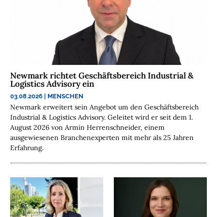
R
A
N
C
H
E
N
Newmark richtet Geschäftsbereich Industrial &
F
Logistics Advisory ein
O
03.08.2026
|
MENSCHEN
N
Newmark erweitert sein Angebot um den Geschäftsbereich
D
Industrial & Logistics Advisory. Geleitet wird er seit dem 1.
S
August 2026 von Armin Herrenschneider, einem
ausgewiesenen Branchenexperten mit mehr als 25 Jahren
M
Erfahrung.
E
N
S
C
H
E