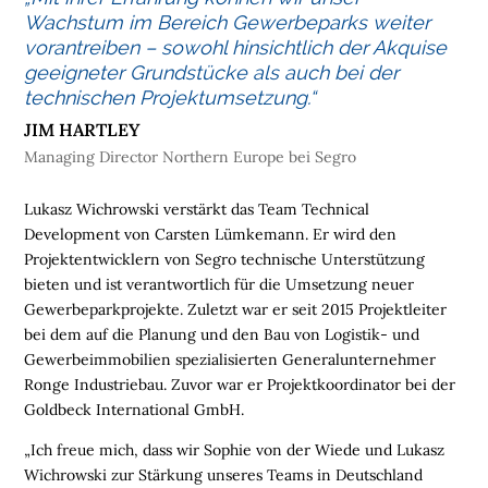
E
Wachstum im Bereich Gewerbeparks weiter
vorantreiben – sowohl hinsichtlich der Akquise
L
geeigneter Grundstücke als auch bei der
O
technischen Projektumsetzung.“
G
JIM HARTLEY
I
S
Managing Director Northern Europe bei Segro
T
I
Lukasz Wichrowski verstärkt das Team Technical
K
Development von Carsten Lümkemann. Er wird den
I
Projektentwicklern von Segro technische Unterstützung
M
bieten und ist verantwortlich für die Umsetzung neuer
M
Gewerbeparkprojekte. Zuletzt war er seit 2015 Projektleiter
O
bei dem auf die Planung und den Bau von Logistik- und
B
Gewerbeimmobilien spezialisierten Generalunternehmer
I
Ronge Industriebau. Zuvor war er Projektkoordinator bei der
L
Goldbeck International GmbH.
I
„Ich freue mich, dass wir Sophie von der Wiede und Lukasz
E
Wichrowski zur Stärkung unseres Teams in Deutschland
N