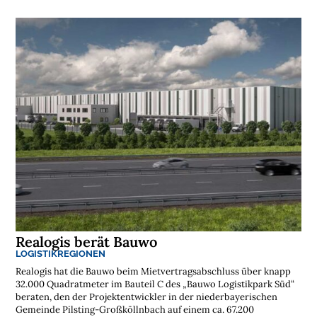
n
l
o
s
e
N
e
w
s
l
e
t
t
e
r
➔
j
e
t
z
t
a
b
o
n
n
i
e
Realogis berät Bauwo
r
e
LOGISTIKREGIONEN
n
Realogis hat die Bauwo beim Mietvertragsabschluss über knapp
32.000 Quadratmeter im Bauteil C des „Bauwo Logistikpark Süd“
beraten, den der Projektentwickler in der niederbayerischen
Gemeinde Pilsting-Großköllnbach auf einem ca. 67.200