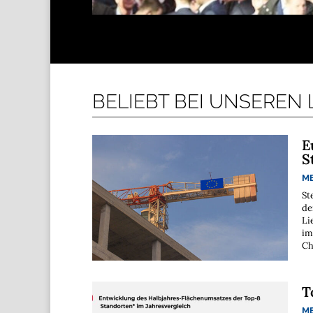
BELIEBT BEI UNSEREN
E
S
M
St
de
Li
im
Ch
T
M