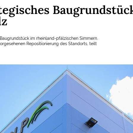
ategisches Baugrundstüc
lz
n Baugrundstück im rheinland-pfälzischen Simmern.
 vorgesehenen Repositionierung des Standorts, teilt