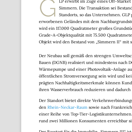
G
LP erwirbt im Zuge eines Off-Market 
Simmern. Die Transaktion sei Bestand
Standorts, so das Unternehmen. GLP
erworbenen Geländes mit dem Nachbargrundstück
wird ein 117.000 Quadratmeter großes Grundstüc
Grade-A-Objektqualität mit 75.500 Quadratmete
Objekt wird den Bestand von „Simmern II“ mit 
Der Neubau soll gemäß den strengen Umwelt­schu
Bauen (DGNB) realisiert und mindestens nach D
Wärmepumpe und einer Photovoltaik-Anlage ausg
öffentlichen Stromversorgung sein wird und kei
prägten Nachhaltigkeits­merkmale können Kunde
ihren Wasserverbrauch reduzieren und dadurch 
Der Standort bietet direkte Verkehrs­verbindun
den
Rhein-Neckar-Raum
sowie nach Frankreich,
einer Reihe von Top-Tier-Logistik­unternehmen.
rund zwei Millionen Konsumenten erreichbar si
Der Baustart für die Immobilie „Simmern III“ ist