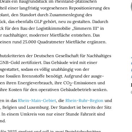
Deals ein Baugrundstück im rheinland-pfälzischen
teil einer langfristig vorgesehenen Repositionierung des
 plant, den Standort durch Zusammenlegung des
, das ebenfalls GLP gehört, neu zu gestalten. Dadurch
k für den Bau der Logistikimmobilie „Simmern III“ in
r nachhaltiger, moderner Mietfläche entstehen. Das
seinen rund 25.000 Quadratmeter Mietfläche ergänzen.
tzkriterien der Deutschen Gesellschaft für Nach­haltiges
GNB-Gold zertifiziert. Das Gebäude wird mit einer
estattet, sodass es völlig unabhängig von der
ne fossilen Brennstoffe benötigt. Aufgrund der ausge­
n ihren Energie­ver­brauch, ihre CO
-Emissionen und
2
ihre Kosten für den operativen Gebäudebetrieb senken.
gen in das
Rhein-Main-Gebiet
, die
Rhein-Ruhr-Region
und
 Belgien und Luxemburg. Der Standort ist bereits der Sitz
 In einem Umkreis von nur einer Stunde Fahrzeit sind
nd.
 für 2025 geplant und soll in zwei Projekt­abschnitten