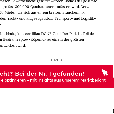
tmeter Gewerbefläche genutzt werden, sodass das gesamte
gro fast 300.000 Quadratmeter umfassen wird. Derzeit
a 70 Mieter, die sich aus einem breiten Branchenmix
en Yacht- und Flugzeugausbau, Transport- und Logistik-
k.
achhaltigkeitszertifikat DGNB Gold. Der Park ist Teil des
dem Bezirk Treptow-Köpenick zu einem der größten
twickelt wird.
ANZEIGE