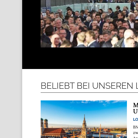
BELIEBT BEI UNSEREN
M
U
LO
BN
zw