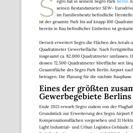
S
egro hat in seinem Segro Park
Berlin
Ai
seinen Bestandsmieter SEW- Eurodrive
im Familienbesitz befindliche Herstel
ist der gesamte Park bis auf knapp 100 Quadratm
bereits in Bau befindlicher Einheiten ist gestarte
Derzeit erweitert Segro die Flächen des Areals
Quadratmeter Gewerbefläche. Nach Fertigstellun
insgesamt ca. 82.000 Quadratmeter umfassen. Dar
dessen 72.500 Quadratmeter Mietfläche seit län
Gesamtfläche des Segro Park Berlin Airport n
betragen. Die Planung für die nächste Bauphase
Eines der größten zus
Gewerbegebiete Berlins
Ende 2021 erwarb Segro zudem von der Flughafe
Grundstück zur Erweiterung des Segro Airport P
Kompensationsflächen vorgesehen und 31 Hekta
Light Industrial- und Urban Logistics Gebäude.