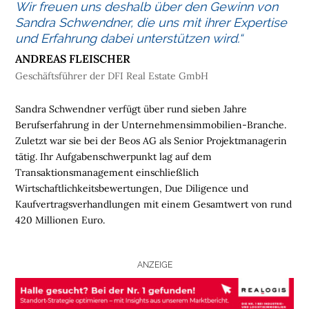
Wir freuen uns deshalb über den Gewinn von
L
Sandra Schwendner, die uns mit ihrer Expertise
O
und Erfahrung dabei unterstützen wird.“
G
ANDREAS FLEISCHER
I
Geschäftsführer der DFI Real Estate GmbH
S
T
Sandra Schwendner verfügt über rund sieben Jahre
I
Berufserfahrung in der Unternehmensimmobilien-Branche.
K
Zuletzt war sie bei der Beos AG als Senior Projektmanagerin
I
tätig. Ihr Aufgabenschwerpunkt lag auf dem
M
Transaktionsmanagement einschließlich
M
Wirtschaftlichkeitsbewertungen, Due Diligence und
O
Kaufvertragsverhandlungen mit einem Gesamtwert von rund
B
420 Millionen Euro.
I
L
I
ANZEIGE
E
N