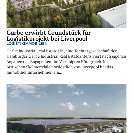
l
o
s
e
N
e
w
s
Garbe erwirbt Grundstück für
l
Logistikprojekt bei Liverpool
e
t
LOGISTIKIMMOBILIEN
t
e
Garbe Industrial Real Estate UK, eine Tochtergesellschaft der
r
Hamburger Garbe Industrial Real Estate,intensiviert nach eigenen
➔
Angaben das Engagement im Vereinigten Königreich. Im
j
e
britischen Skelmersdale nordöstlich von Liverpool hat das
t
z
Immobilienunternehmen ein...
t
a
b
o
n
n
i
e
r
e
n