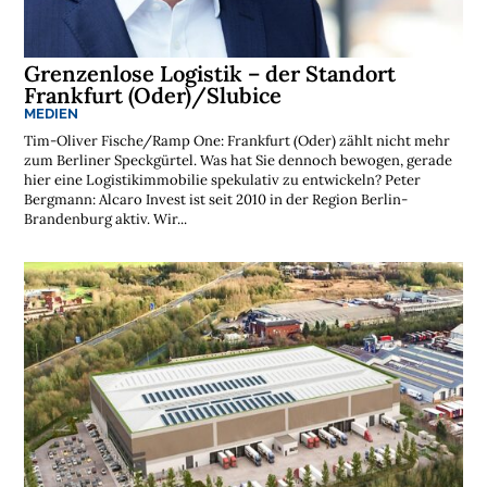
k
r
e
g
Grenzenlose Logistik – der Standort
i
o
Frankfurt (Oder)/Slubice
n
MEDIEN
e
n
Tim-Oliver Fische/Ramp One: Frankfurt (Oder) zählt nicht mehr
➔
zum Berliner Speckgürtel. Was hat Sie dennoch bewogen, gerade
h
i
hier eine Logistikimmobilie spekulativ zu entwickeln? Peter
e
r
Bergmann: Alcaro Invest ist seit 2010 in der Region Berlin-
a
n
Brandenburg aktiv. Wir...
s
e
h
e
n

D
e
r
k
o
s
t
e
n