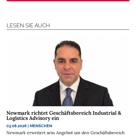
L
O
G
LESEN SIE AUCH
I
S
T
I
K
R
E
G
I
O
N
E
N
Newmark richtet Geschäftsbereich Industrial &
Logistics Advisory ein
B
03.08.2026
|
MENSCHEN
R
Newmark erweitert sein Angebot um den Geschäftsbereich