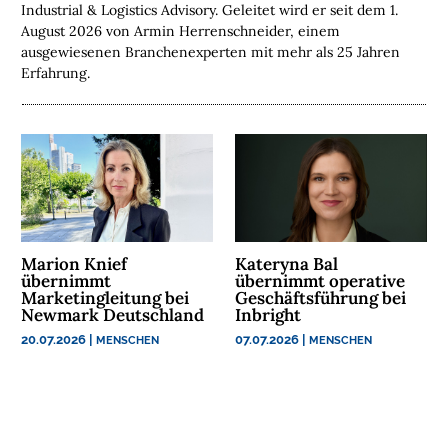
A
Industrial & Logistics Advisory. Geleitet wird er seit dem 1.
N
August 2026 von Armin Herrenschneider, einem
C
ausgewiesenen Branchenexperten mit mehr als 25 Jahren
H
Erfahrung.
E
N
F
O
N
D
S
Marion Knief
Kateryna Bal
M
übernimmt
übernimmt operative
Marketingleitung bei
Geschäftsführung bei
E
Newmark Deutschland
Inbright
N
20.07.2026
|
07.07.2026
|
MENSCHEN
MENSCHEN
S
C
H
E
N