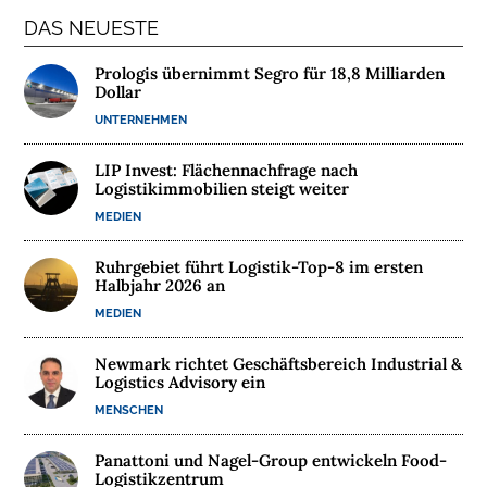
DAS NEUESTE
N
A
Prologis übernimmt Segro für 18,8 Milliarden
C
Dollar
H
UNTERNEHMEN
H
A
LIP Invest: Flächennachfrage nach
L
Logistikimmobilien steigt weiter
T
MEDIEN
I
G
Ruhrgebiet führt Logistik-Top-8 im ersten
Halbjahr 2026 an
K
E
MEDIEN
I
T
Newmark richtet Geschäftsbereich Industrial &
Logistics Advisory ein
U
MENSCHEN
N
T
Panattoni und Nagel-Group entwickeln Food-
Logistikzentrum
E