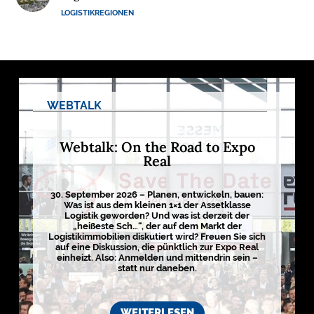
LOGISTIKREGIONEN
R
N
E
H
M
E
WEBTALK
N
Webtalk: On the Road to Expo
W
Real
E
B
30. September 2026 – Planen, entwickeln, bauen:
I
Was ist aus dem kleinen 1×1 der Assetklasse
N
Logistik geworden? Und was ist derzeit der
„heißeste Sch…“, der auf dem Markt der
A
Logistikimmobilien diskutiert wird? Freuen Sie sich
R
auf eine Diskussion, die pünktlich zur Expo Real
einheizt. Also: Anmelden und mittendrin sein –
E
statt nur daneben.
M
E
WEITERLESEN