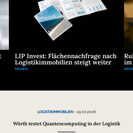
t
LIP Invest: Flächennachfrage nach
Ru
Logistikimmobilien steigt weiter
im
MEDIEN
MEDI
-
29.07.2026
LOGISTIKIMMOBILIEN
Würth testet Quantencomputing in der Logistik