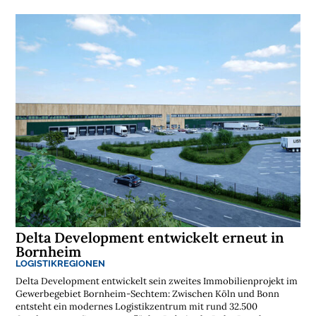
o
s
t
e
n
l
o
s
e
N
e
w
s
l
e
t
t
e
r
➔
j
e
t
z
t
a
Delta Development entwickelt erneut in
b
o
Bornheim
n
n
LOGISTIKREGIONEN
i
e
r
Delta Development entwickelt sein zweites Immobilienprojekt im
e
n
Gewerbegebiet Bornheim-Sechtem: Zwischen Köln und Bonn
entsteht ein modernes Logistikzentrum mit rund 32.500