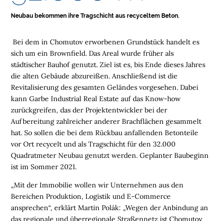
E
Neubau bekommen ihre Tragschicht aus recyceltem Beton.
N
Bei dem in Chomutov erworbenen Grundstück handelt es
L
sich um ein Brownfield. Das Areal wurde früher als
O
städtischer Bauhof genutzt. Ziel ist es, bis Ende dieses Jahres
G
die alten Gebäude abzureißen. Anschließend ist die
I
Revitalisierung des gesamten Geländes vorgesehen. Dabei
S
kann Garbe Industrial Real Estate auf das Know-how
T
zurückgreifen, das der Projektentwickler bei der
I
Aufbereitung zahlreicher anderer Brachflächen gesammelt
K
hat. So sollen die bei dem Rückbau anfallenden Betonteile
R
vor Ort recycelt und als Tragschicht für den 32.000
E
Quadratmeter Neubau genutzt werden. Geplanter Baubeginn
G
ist im Sommer 2021.
I
O
„Mit der Immobilie wollen wir Unternehmen aus den
N
Bereichen Produktion, Logistik und E-Commerce
E
ansprechen“, erklärt Martin Polák: „Wegen der Anbindung an
N
das regionale und überregionale Straßennetz ist Chomutov