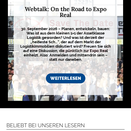
g
Webtalk: On the Road to Expo
i
s
Real
t
i
k
r
30. September 2026 – Planen, entwickeln, bauen:
e
Was ist aus dem kleinen 1×1 der Assetklasse
g
Logistik geworden? Und was ist derzeit der
i
„heißeste Sch…“, der auf dem Markt der
o
Logistikimmobilien diskutiert wird? Freuen Sie sich
n
auf eine Diskussion, die pünktlich zur Expo Real
e
einheizt. Also: Anmelden und mittendrin sein –
n
statt nur daneben.
➔
h
i
e
r
a
WEITERLESEN
n
s
e
h
e
n

D
e
r
BELIEBT BEI UNSEREN LESERN
k