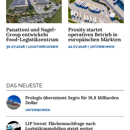
U
N
T
E
R
Panattoni und Nagel-
Proxity startet
N
Group entwickeln
operativen Betrieb in
Food-Logistikzentrum
europäischen Märkten
E
30.07.2026
|
22.07.2026
|
H
LOGISTIKREGIONEN
UNTERNEHMEN
M
E
N
W
DAS NEUESTE
E
B
Prologis übernimmt Segro für 18,8 Milliarden
Dollar
I
N
UNTERNEHMEN
A
R
LIP Invest: Flächennachfrage nach
Logistikimmobilien steigt weiter
E