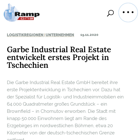
LOGISTIKREGIONEN
UNTERNEHMEN
19.11.2020
|
Garbe Industrial Real Estate
entwickelt erstes Projekt in
Tschechien
Die Garbe Industrial Real Estate GmbH bereitet ihre
erste Projektentwicklung in Tschechien vor. Dazu hat
der Spezialist für Logistik- und Industrieimmobilien ein
64.000 Quadratmeter großes Grundstück – ein
Brownfield – in Chomutov erworben. Die Stadt mit
knapp 50.000 Einwohnern liegt am Rande des
Erzgebirges im nordwestlichen Böhmen, etwa 20
Kilometer von der deutsch-tschechischen Grenze