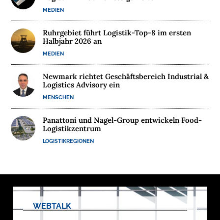
MEDIEN
M
E
Ruhrgebiet führt Logistik-Top-8 im ersten
Halbjahr 2026 an
D
I
MEDIEN
E
Newmark richtet Geschäftsbereich Industrial &
N
Logistics Advisory ein
MENSCHEN

Panattoni und Nagel-Group entwickeln Food-
Logistikzentrum
D
e
LOGISTIKREGIONEN
u
t
s
c
h
l
a
n
d
WEBTALK
s
L
o