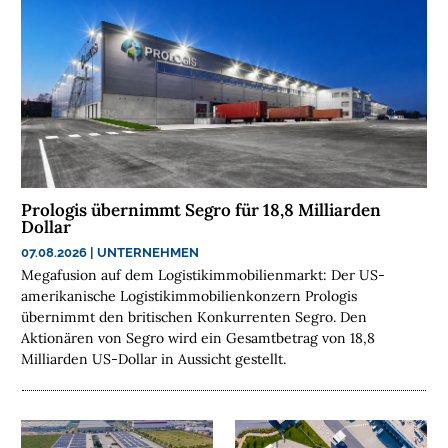
H
E
N
N
A
C
H
H
Prologis übernimmt Segro für 18,8 Milliarden
A
Dollar
L
07.08.2026
|
UNTERNEHMEN
T
Megafusion auf dem Logistikimmobilienmarkt: Der US-
I
amerikanische Logistikimmobilienkonzern Prologis
G
übernimmt den britischen Konkurrenten Segro. Den
K
Aktionären von Segro wird ein Gesamtbetrag von 18,8
E
Milliarden US-Dollar in Aussicht gestellt.
I
T