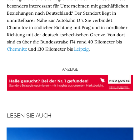
besonders interessant für Unternehmen mit geschäftlichen
B
Beziehungen nach Deutschland.“ Der Standort liegt in
R
unmittelbarer Nähe zur Autobahn D 7. Sie verbindet
A
Chomutov in südlicher Richtung mit Prag und in nördlicher
N
Richtung mit der deutsch-tschechischen Grenze. Von dort
C
sind es über die Bundesstraße 174 rund 40 Kilometer bis
H
Chemnitz
und 130 Kilometer bis
Leipzig
.
E
N
F
ANZEIGE
O
N
D
S
M
LESEN SIE AUCH
E
N
S
C