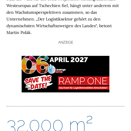
O
Westeuropas auf Tschechien fiel, hängt unter anderem mit
M
den Wachstumsperspektiven zusammen, so das
E
Unternehmen. „Der Logistiksektor gehört zu den
dynamischsten Wirtschaftszweigen des Landes“, betont
L
Martin Polák.
O
ANZEIGE
G
I
S
T
I
K
I
M
M
O
B
32.000 m²
I
L
I