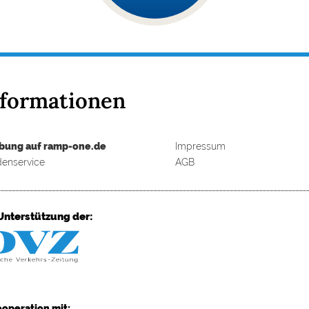
nformationen
bung auf ramp-one.de
Impressum
enservice
AGB
Unterstützung der:
ooperation mit: