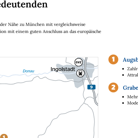
edeutenden
on der Nähe zu München mit vergleichsweise
ion mit einem guten Anschluss an das europäische
Augs
Zahlr
Attra
Grabe
Mehre
Mode