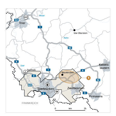
H
O
M
E
L
O
G
I
S
T
I
K
I
M
M
O
B