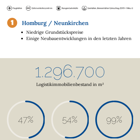
I
L
I
Homburg / Neunkirchen
E
Niedrige Grundstückspreise
N
Einige Neubauentwicklungen in den letzten Jahren
L
O
1.296.700
G
I
S
Logistikimmobilienbestand in m²
T
I
K
R
E
47
%
54
%
99
%
G
I
O