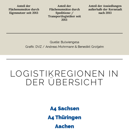
N
Anteil der
Anteil der
Anteil der Ansiedlungen
E
Flächenumsätze durch
Flächenumsätze durch
außerhalb der Kernstadt
Eigennutzer seit 2013
Speditions-/
nach 2013
N
Transportlogistiker seit
2013
B
R
A
Quelle: Bulwiengesa
Grafik: DVZ / Andreas Mohrmann & Benedikt Grotjahn
N
C
H
E
LOGISTIK­­REGIONEN IN
N
DER ÜBERSICHT
F
O
N
D
A4 Sachsen
S
A4 Thüringen
M
Aachen
E