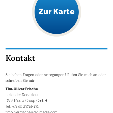
A
Zur Karte
R
E
M
E
D
I
E
Kontakt
N

Sie haben Fragen oder Anregungen? Rufen Sie mich an oder
schreiben Sie mir:
D
e
Tim-Oliver Frische
u
Leitender Redakteur
t
s
DVV Media Group GmbH
c
h
Tel: +49 40 23714-132
l
timoliver.frische@dvvmedia.com
a