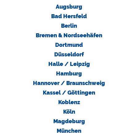
N
Augsburg
S
Bad Hersfeld
C
Berlin
H
E
Bremen & Nordseehäfen
N
Dortmund
Düsseldorf
N
A
Halle / Leipzig
C
Hamburg
H
Hannover / Braunschweig
H
A
Kassel / Göttingen
L
Koblenz
T
I
Köln
G
Magdeburg
K
München
E