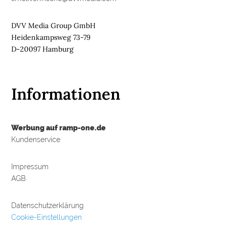
n
d
s
DVV Media Group GmbH
L
o
Heidenkampsweg 73-79
g
D-20097 Hamburg
i
s
t
i
k
r
Informationen
e
g
i
o
n
Werbung auf ramp-one.de
e
n
Kundenservice
➔
h
i
e
r
Impressum
a
n
AGB
s
e
h
e
n
Datenschutzerklärung

Cookie-Einstellungen