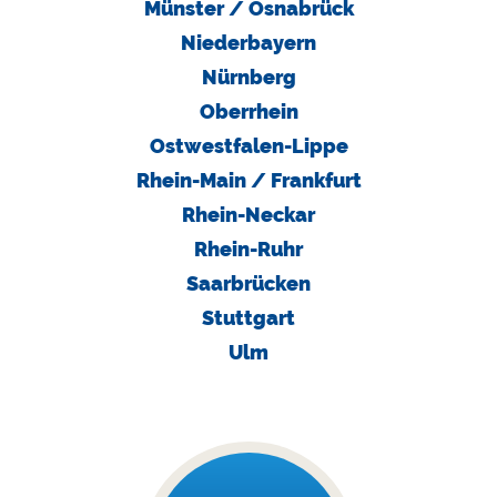
I
Münster / Osnabrück
T
Niederbayern
Nürnberg
U
N
Oberrhein
T
Ostwestfalen-Lippe
E
Rhein-Main / Frankfurt
R
N
Rhein-Neckar
E
Rhein-Ruhr
H
Saarbrücken
M
E
Stuttgart
N
Ulm
W
E
B
I
N