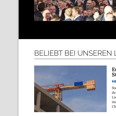
BELIEBT BEI UNSEREN
E
S
M
St
de
Li
im
Ch