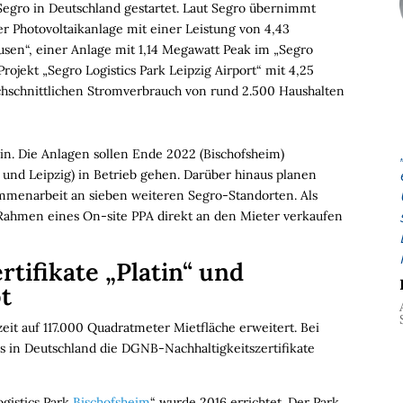
egro in Deutschland gestartet. Laut Segro übernimmt
ner Photovoltaikanlage mit einer Leistung von 4,43
sen“, einer Anlage mit 1,14 Megawatt Peak im „Segro
rojekt „Segro Logistics Park Leipzig Airport“ mit 4,25
chschnittlichen Stromverbrauch von rund 2.500 Haushalten
in. Die Anlagen sollen Ende 2022 (Bischofsheim)
und Leipzig) in Betrieb gehen. Darüber hinaus planen
menarbeit an sieben weiteren Segro-Standorten. Als
 Rahmen eines On-site PPA direkt an den Mieter verkaufen
tifikate „Platin“ und
t
eit auf 117.000 Quadratmeter Mietfläche erweitert. Bei
s in Deutschland die DGNB-Nachhaltigkeitszertifikate
gistics Park
Bischofsheim
“ wurde 2016 errichtet. Der Park