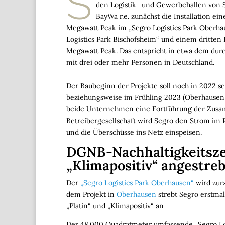
S
den Logistik- und Gewerbehallen von S
BayWa r.e. zunächst die Installation ei
Megawatt Peak im „Segro Logistics Park Oberhau
Logistics Park Bischofsheim“ und einem dritten P
Megawatt Peak. Das entspricht in etwa dem dur
mit drei oder mehr Personen in Deutschland.
Der Baubeginn der Projekte soll noch in 2022 se
beziehungsweise im Frühling 2023 (Oberhausen 
beide Unternehmen eine Fortführung der Zusam
Betreibergesellschaft wird Segro den Strom im
und die Überschüsse ins Netz einspeisen.
DGNB-Nachhaltigkeitszer
„Klimapositiv“ angestreb
Der
„Segro Logistics Park Oberhausen“
wird zurz
dem Projekt in
Oberhausen
strebt Segro erstmal
„Platin“ und „Klimapositiv“ an
Der 48.000 Quadratmeter umfassende „Segro Lo